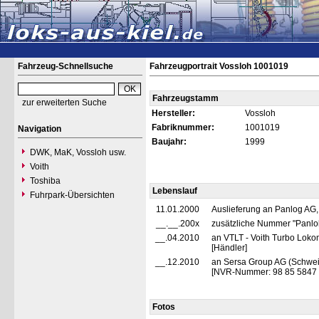
Fahrzeug-Schnellsuche
Fahrzeugportrait Vossloh 1001019
Fahrzeugstamm
zur erweiterten Suche
Hersteller:
Vossloh
Fabriknummer:
1001019
Navigation
Baujahr:
1999
DWK, MaK, Vossloh usw.
Voith
Toshiba
Lebenslauf
Fuhrpark-Übersichten
11.01.2000
Auslieferung an Panlog AG
__.__.200x
zusätzliche Nummer "Panlo
__.04.2010
an VTLT - Voith Turbo Loko
[Händler]
__.12.2010
an Sersa Group AG (Schweiz
[NVR-Nummer: 98 85 5847
Fotos