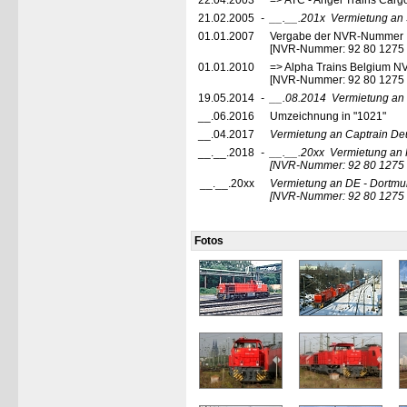
22.04.2003
=> ATC - Angel Trains Car
21.02.2005
-
__.__.201x
Vermietung an
01.01.2007
Vergabe der NVR-Nummer
[NVR-Nummer: 92 80 1275
01.01.2010
=> Alpha Trains Belgium N
[NVR-Nummer: 92 80 1275
19.05.2014
-
__.08.2014
Vermietung an 
__.06.2016
Umzeichnung in "1021"
__.04.2017
Vermietung an Captrain D
__.__.2018
-
__.__.20xx
Vermietung an R
[NVR-Nummer: 92 80 1275
__.__.20xx
Vermietung an DE - Dortm
[NVR-Nummer: 92 80 1275 
Fotos