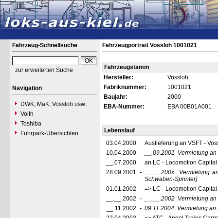
Fahrzeug-Schnellsuche
Fahrzeugportrait Vossloh 1001021
Fahrzeugstamm
zur erweiterten Suche
Hersteller:
Vossloh
Fabriknummer:
1001021
Navigation
Baujahr:
2000
DWK, MaK, Vossloh usw.
EBA-Nummer:
EBA 00B01A001
Voith
Toshiba
Lebenslauf
Fuhrpark-Übersichten
03.04.2000
Auslieferung an VSFT - Vos
10.04.2000
-
__.09.2001
Vermietung an
__.07.2000
an LC - Locomotion Capital
28.09.2001
-
__.__.200x
Vermietung a
Schwaben-Sprinter
]
01.01.2002
=> LC - Locomotion Capita
__.__.2002
-
__.__.2002
Vermietung an
__.11.2002
-
09.11.2004
Vermietung an 