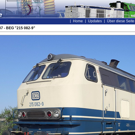
Home
Updates
Über diese Seite
7 - BEG "215 082-9"