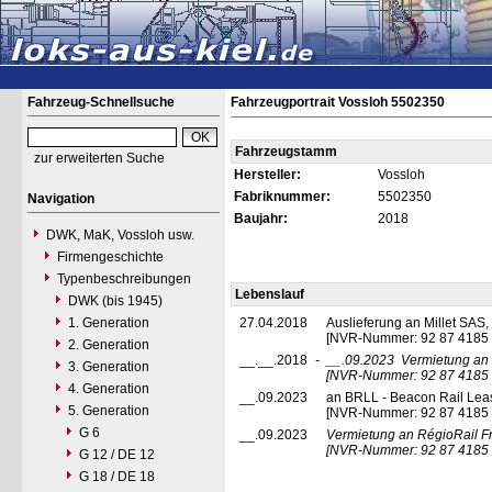
Fahrzeug-Schnellsuche
Fahrzeugportrait Vossloh 5502350
Fahrzeugstamm
zur erweiterten Suche
Hersteller:
Vossloh
Fabriknummer:
5502350
Navigation
Baujahr:
2018
DWK, MaK, Vossloh usw.
Firmengeschichte
Typenbeschreibungen
Lebenslauf
DWK (bis 1945)
1. Generation
27.04.2018
Auslieferung an Millet SAS, 
[NVR-Nummer: 92 87 4185 
2. Generation
__.__.2018
-
__.09.2023
Vermietung an
3. Generation
[NVR-Nummer: 92 87 4185 
4. Generation
__.09.2023
an BRLL - Beacon Rail Leasi
5. Generation
[NVR-Nummer: 92 87 4185
G 6
__.09.2023
Vermietung an RégioRail F
[NVR-Nummer: 92 87 4185 
G 12 / DE 12
G 18 / DE 18