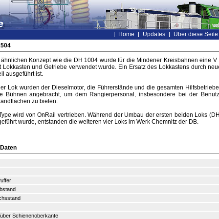
Home
Updates
Über diese Seite
1504
ähnlichen Konzept wie die DH 1004 wurde für die Mindener Kreisbahnen eine V
t Lokkasten und Getriebe verwendet wurde. Ein Ersatz des Lokkastens durch neue
l ausgeführt ist.
er Lok wurden der Dieselmotor, die Führerstände und die gesamten Hilfsbetriebe
 Bühnen angebracht, um dem Rangierpersonal, insbesondere bei der Benutzu
andflächen zu bieten.
Type wird von OnRail vertrieben. Während der Umbau der ersten beiden Loks (DH 
eführt wurde, entstanden die weiteren vier Loks im Werk Chemnitz der DB.
 Daten
uffer
bstand
chsstand
 über Schienenoberkante