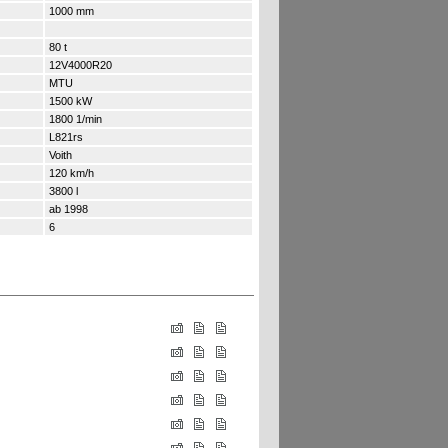
1000 mm
80 t
12V4000R20
MTU
1500 kW
1800 1/min
L821rs
Voith
120 km/h
3800 l
ab 1998
6