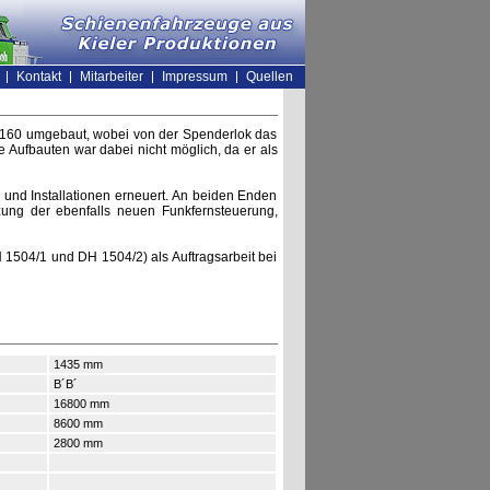
Kontakt
Mitarbeiter
Impressum
Quellen
 160 umgebaut, wobei von der Spenderlok das
 Aufbauten war dabei nicht möglich, da er als
 und Installationen erneuert. An beiden Enden
ng der ebenfalls neuen Funkfernsteuerung,
1504/1 und DH 1504/2) als Auftragsarbeit bei
1435 mm
B´B´
16800 mm
8600 mm
2800 mm