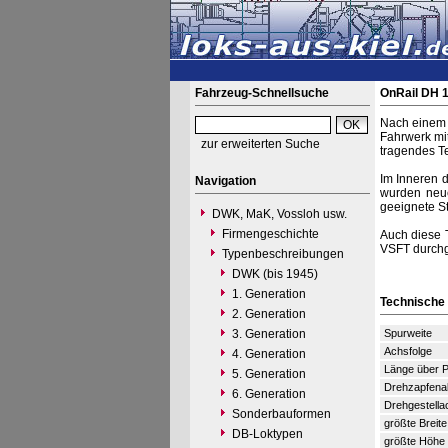
Fahrzeug-Schnellsuche
OnRail DH 
Nach einem 
Fahrwerk mi
zur erweiterten Suche
tragendes Tei
Im Inneren d
Navigation
wurden neue
geeignete St
DWK, MaK, Vossloh usw.
Firmengeschichte
Auch diese 
VSFT durchg
Typenbeschreibungen
DWK (bis 1945)
1. Generation
Technische
2. Generation
3. Generation
Spurweite
Achsfolge
4. Generation
Länge über P
5. Generation
Drehzapfena
6. Generation
Drehgestella
Sonderbauformen
größte Breite
DB-Loktypen
größte Höhe