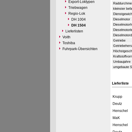
Export-Loktypen
Raddurchme
Triebwagen
kleinster be
Regio-Lok
Dienstgewich
DH 1004
Dieselmotor
Dieselmotorhe
DH 1504
Dieselmotorl
Lieferlisten
Dieselmotord
Voith
Getriebe
Toshiba
Getriebeherst
Fuhrpark-Übersichten
Höchstgeschw
Kraftstoffvorr
Umbaujahre
umgebaute S
Lieferliste
Krupp
Deutz
Henschel
MaK
Henschel