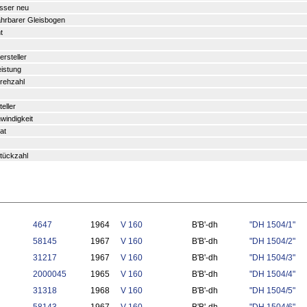
sser neu
fahrbarer Gleisbogen
t
rsteller
eistung
rehzahl
eller
indigkeit
at
tückzahl
4647
1964
V 160
B'B'-dh
"DH 1504/1"
58145
1967
V 160
B'B'-dh
"DH 1504/2"
31217
1967
V 160
B'B'-dh
"DH 1504/3"
2000045
1965
V 160
B'B'-dh
"DH 1504/4"
31318
1968
V 160
B'B'-dh
"DH 1504/5"