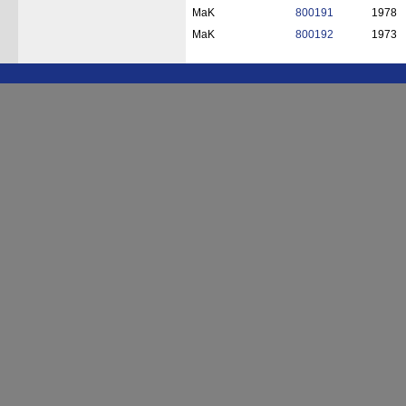
MaK
800191
1978
MaK
800192
1973