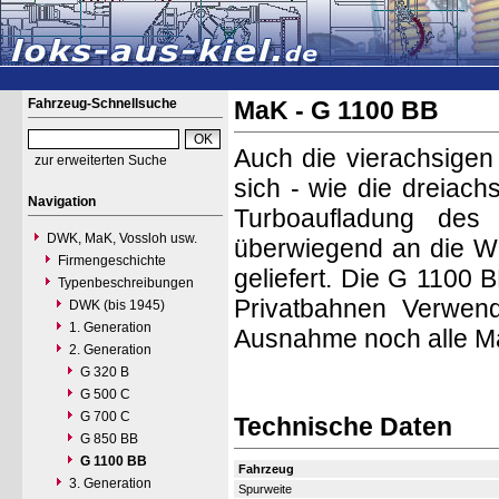
Fahrzeug-Schnellsuche
MaK - G 1100 BB
Auch die vierachsige
zur erweiterten Suche
sich - wie die dreiac
Navigation
Turboaufladung des
DWK, MaK, Vossloh usw.
überwiegend an die W
Firmengeschichte
geliefert. Die G 1100
Typenbeschreibungen
Privatbahnen Verwen
DWK (bis 1945)
1. Generation
Ausnahme noch alle Ma
2. Generation
G 320 B
G 500 C
G 700 C
Technische Daten
G 850 BB
G 1100 BB
Fahrzeug
3. Generation
Spurweite