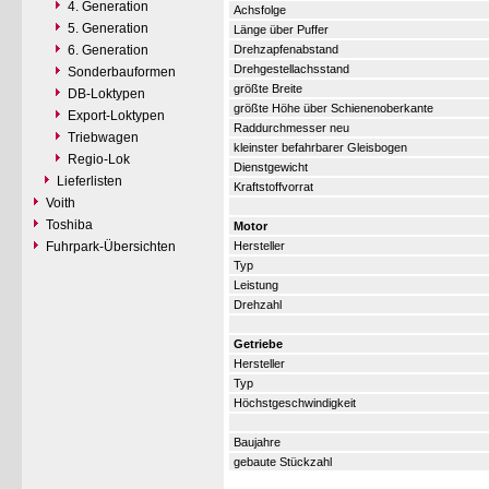
4. Generation
Achsfolge
5. Generation
Länge über Puffer
6. Generation
Drehzapfenabstand
Drehgestellachsstand
Sonderbauformen
größte Breite
DB-Loktypen
größte Höhe über Schienenoberkante
Export-Loktypen
Raddurchmesser neu
Triebwagen
kleinster befahrbarer Gleisbogen
Regio-Lok
Dienstgewicht
Lieferlisten
Kraftstoffvorrat
Voith
Toshiba
Motor
Fuhrpark-Übersichten
Hersteller
Typ
Leistung
Drehzahl
Getriebe
Hersteller
Typ
Höchstgeschwindigkeit
Baujahre
gebaute Stückzahl