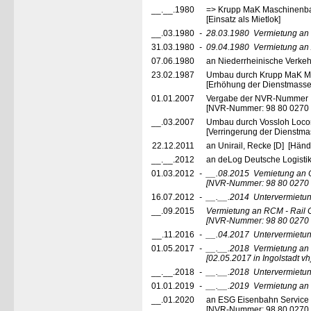
__.__.1980
=> Krupp MaK Maschinenbau
[Einsatz als Mietlok]
__.03.1980
-
28.03.1980
Vermietung an
31.03.1980
-
09.04.1980
Vermietung an 
07.06.1980
an Niederrheinische Verkeh
23.02.1987
Umbau durch Krupp MaK Ma
[Erhöhung der Dienstmasse
01.01.2007
Vergabe der NVR-Nummer
[NVR-Nummer: 98 80 0270
__.03.2007
Umbau durch Vossloh Loc
[Verringerung der Dienstmas
22.12.2011
an Unirail, Recke [D] [Händ
__.__.2012
an deLog Deutsche Logisti
01.03.2012
-
__.08.2015
Vemietung an 
[NVR-Nummer: 98 80 0270
16.07.2012
-
__.__.2014
Untervermietu
__.09.2015
Vermietung an RCM - Rai
[NVR-Nummer: 98 80 0270
__.11.2016
-
__.04.2017
Untervermietu
01.05.2017
-
__.__.2018
Vermietung an
[02.05.2017 in Ingolstadt vh
__.__.2018
-
__.__.2018
Untervermietu
01.01.2019
-
__.__.2019
Vermietung an 
__.01.2020
an ESG Eisenbahn Service G
[NVR-Nummer: 98 80 0270