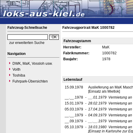
Fahrzeug-Schnellsuche
Fahrzeugportrait MaK 1000782
Fahrzeugstamm
zur erweiterten Suche
Hersteller:
MaK
Fabriknummer:
1000782
Navigation
Baujahr:
1978
DWK, MaK, Vossloh usw.
Voith
Toshiba
Lebenslauf
Fuhrpark-Übersichten
15.09.1978
Auslieferung an MaK Maschi
[Einsatz als Mietlok]
__.__.1978
-
__.01.1979
Vermietung an
15.01.1979
-
28.02.1979
Vermietung an
05.03.1979
-
17.04.1979
Vermietung an
__.__.1979
-
04.09.1979
Vermietung an
__.09.1979
-
__.__.1979
Vermietung an
05.10.1979
-
18.03.1980
Vermietung an
[Einsatz in Karlsruhe zur E