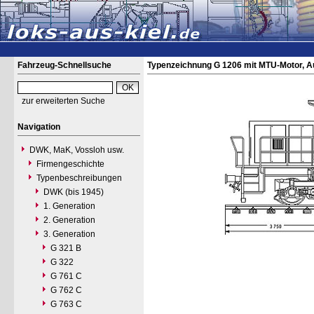
Fahrzeug-Schnellsuche
Typenzeichnung G 1206 mit MTU-Motor, A
zur erweiterten Suche
Navigation
DWK, MaK, Vossloh usw.
Firmengeschichte
Typenbeschreibungen
DWK (bis 1945)
1. Generation
2. Generation
3. Generation
G 321 B
G 322
G 761 C
G 762 C
G 763 C