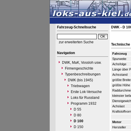
Fahrzeug-Schnellsuche
DWK - D 10
zur erweiterten Suche
Technische
Navigation
Fahrzeug
Spurweite
DWK, MaK, Vossloh usw.
Achsfolge
Firmengeschichte
Länge über P
Typenbeschreibungen
Achsstand
DWK (bis 1945)
größte Breite
größte Höhe
Triebwagen
Raddurchme
Erste Lok-Versuche
kleinster be
Loks für Russland
Dienstgewich
Programm 1932
Achslast
D 55
Kraftstoffvorr
D 80
D 100
Motor
D 150
Hersteller