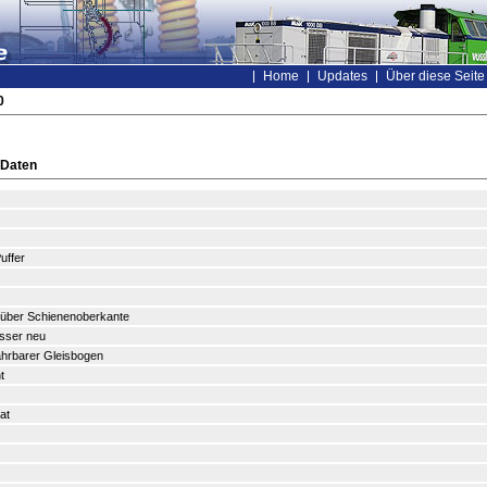
Home
Updates
Über diese Seite
0
 Daten
uffer
 über Schienenoberkante
sser neu
fahrbarer Gleisbogen
t
at