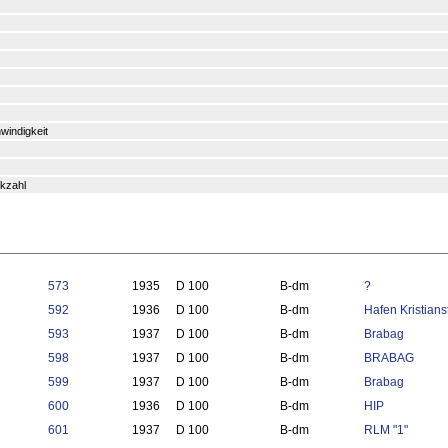
indigkeit
kzahl
573
1935
D 100
B-dm
?
592
1936
D 100
B-dm
Hafen Kristians
593
1937
D 100
B-dm
Brabag
598
1937
D 100
B-dm
BRABAG
599
1937
D 100
B-dm
Brabag
600
1936
D 100
B-dm
HIP
601
1937
D 100
B-dm
RLM "1"