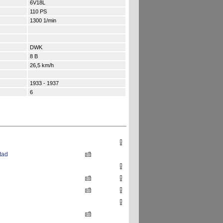
6V18L
110 PS
1300 1/min
DWK
8 B
26,5 km/h
1933 - 1937
6
tad