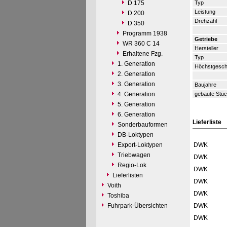
D 175
Typ
Leistung
D 200
Drehzahl
D 350
Programm 1938
Getriebe
WR 360 C 14
Hersteller
Erhaltene Fzg.
Typ
1. Generation
Höchstgeschw
2. Generation
3. Generation
Baujahre
4. Generation
gebaute Stüc
5. Generation
6. Generation
Lieferliste
Sonderbauformen
DB-Loktypen
Export-Loktypen
DWK
Triebwagen
DWK
Regio-Lok
DWK
Lieferlisten
DWK
Voith
DWK
Toshiba
Fuhrpark-Übersichten
DWK
DWK