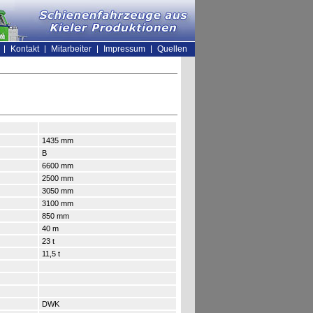
Kontakt
Mitarbeiter
Impressum
Quellen
1435 mm
B
6600 mm
2500 mm
3050 mm
3100 mm
850 mm
40 m
23 t
11,5 t
DWK