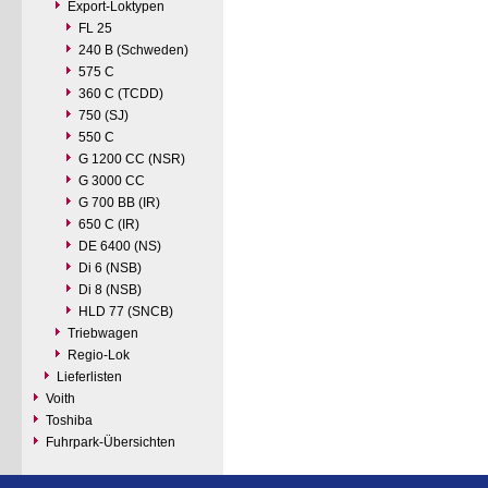
Export-Loktypen
FL 25
240 B (Schweden)
575 C
360 C (TCDD)
750 (SJ)
550 C
G 1200 CC (NSR)
G 3000 CC
G 700 BB (IR)
650 C (IR)
DE 6400 (NS)
Di 6 (NSB)
Di 8 (NSB)
HLD 77 (SNCB)
Triebwagen
Regio-Lok
Lieferlisten
Voith
Toshiba
Fuhrpark-Übersichten