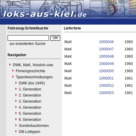
Fahrzeug-Schnellsuche
Lieferliste
MaK
1000046
1960
zur erweiterten Suche
MaK
1000047
1960
Navigation
MaK
1000048
1960
MaK
1000049
1960
DWK, MaK, Vossloh usw.
Firmengeschichte
MaK
1000050
1960
Typenbeschreibungen
MaK
1000051
1961
DWK (bis 1945)
MaK
1000052
1961
1. Generation
MaK
1000053
1961
2. Generation
3. Generation
4. Generation
5. Generation
6. Generation
Sonderbauformen
DB-Loktypen