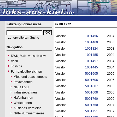
Fahrzeug-Schnellsuche
92 80 1272
Vossloh
1001456
2004
zur erweiterten Suche
Vossloh
1001460
2003
Navigation
Vossloh
1001324
2003
Vossloh
1001455
2004
DWK, MaK, Vossloh usw.
Voith
Vossloh
1001457
2004
Toshiba
Vossloh
1001445
2004
Fuhrpark-Übersichten
Vossloh
5001605
2005
Miet- und Leasingpools
Vossloh
5001606
2005
Privatbahnen
Vossloh
5001607
2005
Neue EVU
Industriebahnen
Vossloh
5001608
2005
Hafenbahnen
Vossloh
5001760
2009
Werkbahnen
Vossloh
5001750
2007
Auslands-Verbleibe
Vossloh
5001751
2007
NVR-Nummernkreise