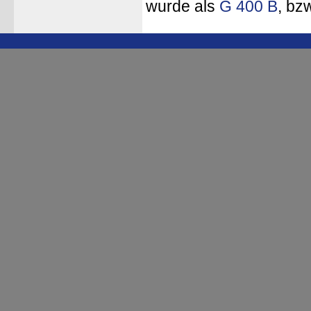
wurde als
G 400 B
, bz