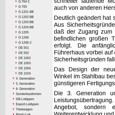
schneller laufende M
G 764 C
auch von anderen Hers
G 765
G 1201 BB
Deutlich geändert hat 
G 1202 BB
G 1203 BB
Aus Sicherheitsgründe
G 1204 BB
daß der Zugang zum F
G 1205
befindlichen großen 
G 1206
G 1206-2
erfolgt. Die anfäng
DE 501
Führerhaus vorbei auf
DE 502
Sicherheitsgründen fal
DE 1002
DE 1003
Das Design der neue
DE 1004
DE 1024
Winkel im Stahlbau bes
4. Generation
günstigeren Fertigungs
5. Generation
6. Generation
Die 3. Generation u
Sonderbauformen
Leistungsübertragung.
DB-Loktypen
Export-Loktypen
Angebot, sondern 
Triebwagen
Weiterentwicklung und 
Regio-Lok