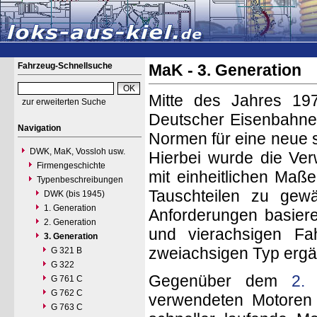
Fahrzeug-Schnellsuche
MaK - 3. Generation
Mitte des Jahres 197
zur erweiterten Suche
Deutscher Eisenbahnen
Navigation
Normen für eine neue s
DWK, MaK, Vossloh usw.
Hierbei wurde die Ver
Firmengeschichte
mit einheitlichen Maß
Typenbeschreibungen
Tauschteilen zu gewä
DWK (bis 1945)
1. Generation
Anforderungen basier
2. Generation
und vierachsigen F
3. Generation
zweiachsigen Typ ergä
G 321 B
G 322
Gegenüber dem
2.
G 761 C
G 762 C
verwendeten Motoren g
G 763 C