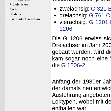
Lieferlisten
zweiachsig:
G 321 
Voith
dreiachsig:
G 761 C
Toshiba
Fuhrpark-Übersichten
vierachsig:
G 1201
1206
Die G 1206 erwies sic
Dreiachser im Jahr 200
gebaut wurden, wird d
kam sogar noch eine V
die
G 1206-2
.
Anfang der 1980er Jah
der damals neu entwic
Ausführung angeboten.
Loktypen, wobei mit d
enthalten war.